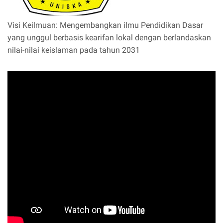
Visi Keilmuan: Mengembangkan ilmu Pendidikan Dasar
yang unggul berbasis kearifan lokal dengan berlandaskan
nilai-nilai keislaman pada tahun 2031