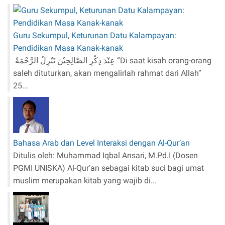
Guru Sekumpul, Keturunan Datu Kalampayan:
Pendidikan Masa Kanak-kanak
عِنْدَ ذِكْرِ الصَّالِحِيْنَ تَنْزِلُ الرَّحْمَةُ “Di saat kisah orang-orang
saleh dituturkan, akan mengalirlah rahmat dari Allah”
25...
Bahasa Arab dan Level Interaksi dengan Al-Qur’an
Ditulis oleh: Muhammad Iqbal Ansari, M.Pd.I (Dosen
PGMI UNISKA) Al-Qur’an sebagai kitab suci bagi umat
muslim merupakan kitab yang wajib di...