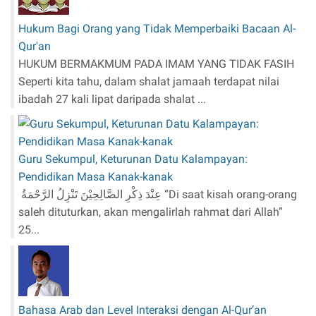
Hukum Bagi Orang yang Tidak Memperbaiki Bacaan Al-
Qur'an
HUKUM BERMAKMUM PADA IMAM YANG TIDAK FASIH
Seperti kita tahu, dalam shalat jamaah terdapat nilai
ibadah 27 kali lipat daripada shalat ...
Guru Sekumpul, Keturunan Datu Kalampayan:
Pendidikan Masa Kanak-kanak
عِنْدَ ذِكْرِ الصَّالِحِيْنَ تَنْزِلُ الرَّحْمَةُ “Di saat kisah orang-orang
saleh dituturkan, akan mengalirlah rahmat dari Allah”
25...
Bahasa Arab dan Level Interaksi dengan Al-Qur’an