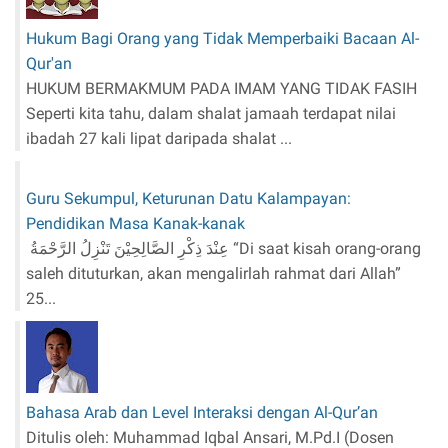
Hukum Bagi Orang yang Tidak Memperbaiki Bacaan Al-
Qur'an
HUKUM BERMAKMUM PADA IMAM YANG TIDAK FASIH
Seperti kita tahu, dalam shalat jamaah terdapat nilai
ibadah 27 kali lipat daripada shalat ...
Guru Sekumpul, Keturunan Datu Kalampayan:
Pendidikan Masa Kanak-kanak
عِنْدَ ذِكْرِ الصَّالِحِيْنَ تَنْزِلُ الرَّحْمَةُ “Di saat kisah orang-orang
saleh dituturkan, akan mengalirlah rahmat dari Allah”
25...
Bahasa Arab dan Level Interaksi dengan Al-Qur’an